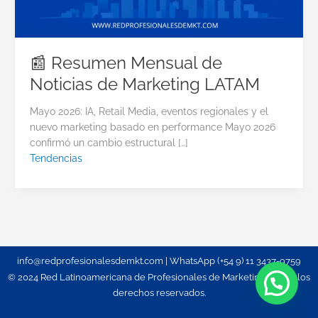
📰 Resumen Mensual de
Noticias de Marketing LATAM
Mayo 2026: IA, Retail Media, eventos regionales y el
nuevo marketing basado en performance Mayo 2026
confirmó un cambio estructural […]
Tendencias
info@redprofesionalesdemkt.com | WhatsApp (+54 9) 11 3437-9759
© 2024 Red Latinoamericana de Profesionales de Marketing. Todos los
derechos reservados.