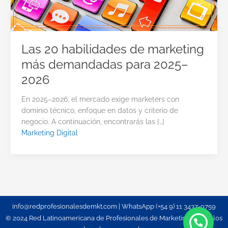
Las 20 habilidades de marketing
más demandadas para 2025–
2026
En 2025–2026, el mercado exige marketers con
dominio técnico, enfoque en datos y criterio de
negocio. A continuación, encontrarás las […]
Marketing Digital
info@redprofesionalesdemkt.com | WhatsApp (+54 9) 11 3437-9759
© 2024 Red Latinoamericana de Profesionales de Marketing. Todos los