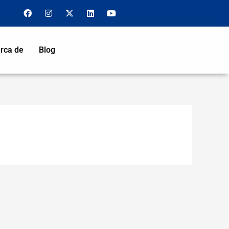
F
I
X
L
Y
a
n
-
i
o
c
s
t
n
u
e
t
w
k
t
b
a
i
e
u
o
g
t
d
b
rca de
Blog
o
r
t
i
e
k
a
e
n
m
r