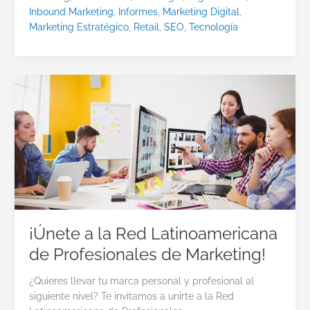
Inbound Marketing
,
Informes
,
Marketing Digital
,
Marketing Estratégico
,
Retail
,
SEO
,
Tecnología
¡Únete a la Red Latinoamericana
de Profesionales de Marketing!
¿Quieres llevar tu marca personal y profesional al
siguiente nivel? Te invitamos a unirte a la Red