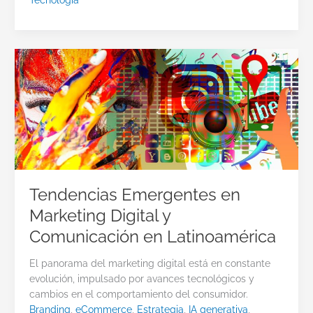
Tecnología
Tendencias Emergentes en
Marketing Digital y
Comunicación en Latinoamérica
El panorama del marketing digital está en constante
evolución, impulsado por avances tecnológicos y
cambios en el comportamiento del consumidor.
Branding
,
eCommerce
,
Estrategia
,
IA generativa
,