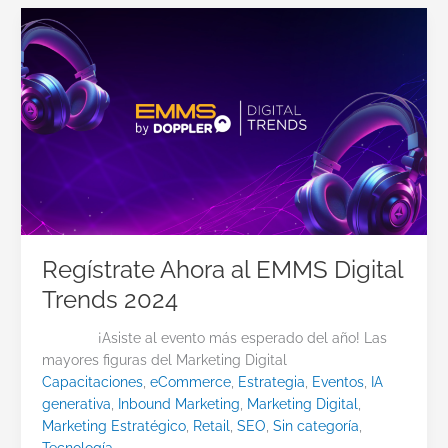
Regístrate Ahora al EMMS Digital
Trends 2024
¡Asiste al evento más esperado del año! Las
mayores figuras del Marketing Digital
Capacitaciones
,
eCommerce
,
Estrategia
,
Eventos
,
IA
generativa
,
Inbound Marketing
,
Marketing Digital
,
Marketing Estratégico
,
Retail
,
SEO
,
Sin categoría
,