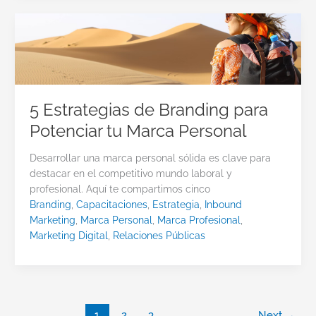
5 Estrategias de Branding para
Potenciar tu Marca Personal
Desarrollar una marca personal sólida es clave para
destacar en el competitivo mundo laboral y
profesional. Aquí te compartimos cinco
Branding
,
Capacitaciones
,
Estrategia
,
Inbound
Marketing
,
Marca Personal
,
Marca Profesional
,
Marketing Digital
,
Relaciones Públicas
1
2
3
Next
→