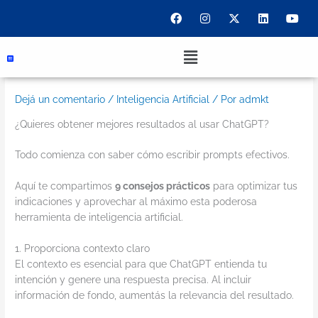
Ir
F
I
X
L
Y
a
n
-
i
o
al
c
s
t
n
u
contenido
e
t
w
k
t
Menu
b
a
i
e
u
o
g
t
d
b
o
r
t
i
e
k
a
e
n
Dejá un comentario
/
Inteligencia Artificial
/ Por
admkt
m
r
¿Quieres obtener mejores resultados al usar ChatGPT?
Todo comienza con saber cómo escribir prompts efectivos.
Aquí te compartimos
9 consejos prácticos
para optimizar tus
indicaciones y aprovechar al máximo esta poderosa
herramienta de inteligencia artificial.
1. Proporciona contexto claro
El contexto es esencial para que ChatGPT entienda tu
intención y genere una respuesta precisa. Al incluir
información de fondo, aumentás la relevancia del resultado.