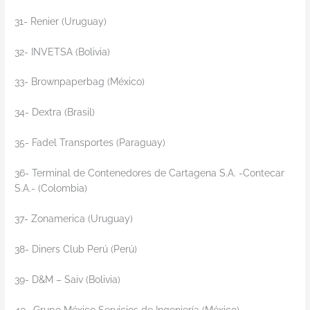
31- Renier (Uruguay)
32- INVETSA (Bolivia)
33- Brownpaperbag (México)
34- Dextra (Brasil)
35- Fadel Transportes (Paraguay)
36- Terminal de Contenedores de Cartagena S.A. -Contecar
S.A.- (Colombia)
37- Zonamerica (Uruguay)
38- Diners Club Perú (Perú)
39- D&M – Saiv (Bolivia)
40- Grupo México Servicios de Ingeniería (México)