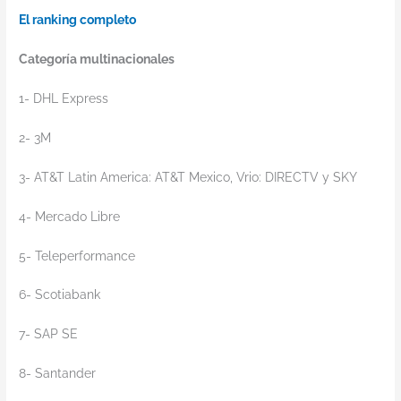
El ranking completo
Categoría multinacionales
1- DHL Express
2- 3M
3- AT&T Latin America: AT&T Mexico, Vrio: DIRECTV y SKY
4- Mercado Libre
5- Teleperformance
6- Scotiabank
7- SAP SE
8- Santander