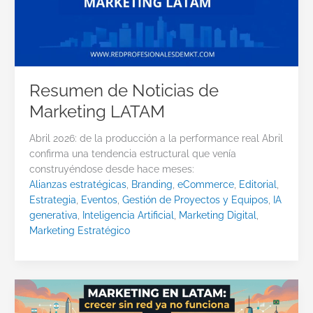
Resumen de Noticias de
Marketing LATAM
Abril 2026: de la producción a la performance real Abril
confirma una tendencia estructural que venía
construyéndose desde hace meses:
Alianzas estratégicas
,
Branding
,
eCommerce
,
Editorial
,
Estrategia
,
Eventos
,
Gestión de Proyectos y Equipos
,
IA
generativa
,
Inteligencia Artificial
,
Marketing Digital
,
Marketing Estratégico