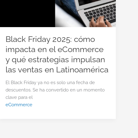
Black Friday 2025: cómo
impacta en el eCommerce
y qué estrategias impulsan
las ventas en Latinoamérica
El Black Friday ya no es solo una fecha de
descuentos. Se ha convertido en un momento
clave para el
eCommerce