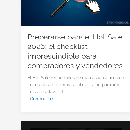
Prepararse para el Hot Sale
2026: el checklist
imprescindible para
compradores y vendedores
El Hot Sale reúne miles de marcas y usuarios en
pocos días de compras online. La preparación
previa es clave […]
eCommerce