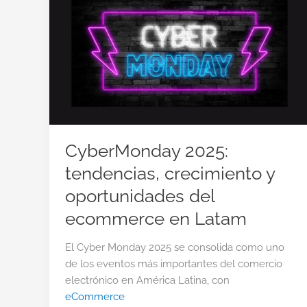
CyberMonday 2025:
tendencias, crecimiento y
oportunidades del
ecommerce en Latam
El Cyber Monday 2025 se consolida como uno
de los eventos más importantes del comercio
electrónico en América Latina, con
eCommerce