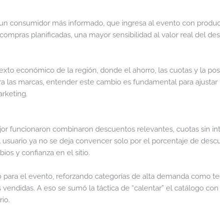
un consumidor más informado, que ingresa al evento con produc
ompras planificadas, una mayor sensibilidad al valor real del de
ntexto económico de la región, donde el ahorro, las cuotas y la p
ara las marcas, entender este cambio es fundamental para ajustar
rketing.
jor funcionaron combinaron descuentos relevantes, cuotas sin in
l usuario ya no se deja convencer solo por el porcentaje de des
bios y confianza en el sitio.
o para el evento, reforzando categorías de alta demanda como te
vendidas. A eso se sumó la táctica de “calentar” el catálogo co
io.