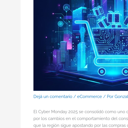
Dejá un comentario
/
eCommerce
/ Por
Gonza
El Cyber Monday 2025 se consolidó como uno de
por los cambios en el comportamiento del consum
que la región sigue apostando por las compras o