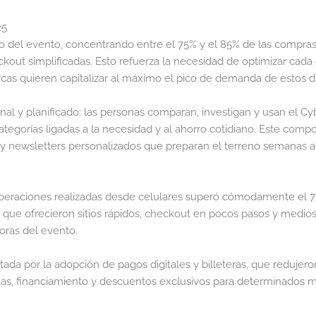
25
oluto del evento, concentrando entre el 75% y el 85% de las comp
ckout simplificadas. Esto refuerza la necesidad de optimizar cada
cas quieren capitalizar al máximo el pico de demanda de estos dí
al y planificado: las personas comparan, investigan y usan el C
ategorías ligadas a la necesidad y al ahorro cotidiano. Este co
os y newsletters personalizados que preparan el terreno semanas a
de operaciones realizadas desde celulares superó cómodamente e
que ofrecieron sitios rápidos, checkout en pocos pasos y medio
oras del evento.
da por la adopción de pagos digitales y billeteras, que redujero
otas, financiamiento y descuentos exclusivos para determinados