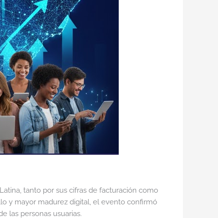
tina, tanto por sus cifras de facturación como
llo y mayor madurez digital, el evento confirmó
de las personas usuarias.