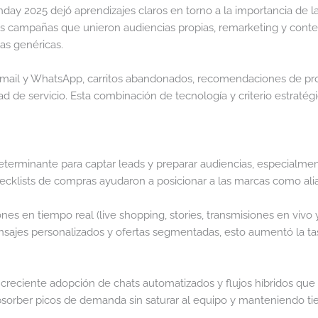
day 2025 dejó aprendizajes claros en torno a la importancia de 
as campañas que unieron audiencias propias, remarketing y cont
as genéricas.
e email y WhatsApp, carritos abandonados, recomendaciones de pro
ad de servicio. Esta combinación de tecnología y criterio estraté
determinante para captar leads y preparar audiencias, especialme
ecklists de compras ayudaron a posicionar a las marcas como ali
nes en tiempo real (live shopping, stories, transmisiones en viv
ajes personalizados y ofertas segmentadas, esto aumentó la tasa
 la creciente adopción de chats automatizados y flujos híbridos 
absorber picos de demanda sin saturar al equipo y manteniendo t