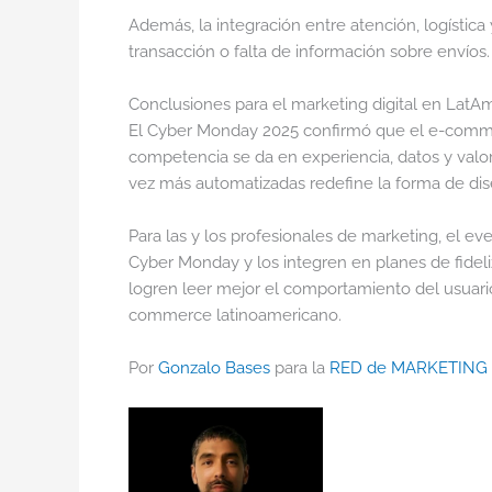
Además, la integración entre atención, logística
transacción o falta de información sobre envíos.
Conclusiones para el marketing digital en LatA
El Cyber Monday 2025 confirmó que el e-commer
competencia se da en experiencia, datos y val
vez más automatizadas redefine la forma de di
Para las y los profesionales de marketing, el ev
Cyber Monday y los integren en planes de fideli
logren leer mejor el comportamiento del usuari
commerce latinoamericano.
Por
Gonzalo Bases
para la
RED de MARKETING