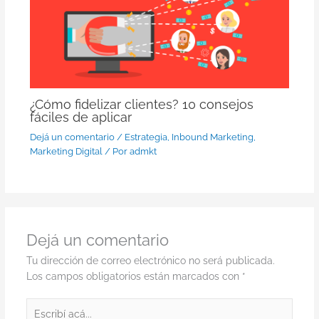
¿Cómo fidelizar clientes? 10 consejos
fáciles de aplicar
Dejá un comentario
/
Estrategia
,
Inbound Marketing
,
Marketing Digital
/ Por
admkt
Dejá un comentario
Tu dirección de correo electrónico no será publicada.
Los campos obligatorios están marcados con
*
Escribí