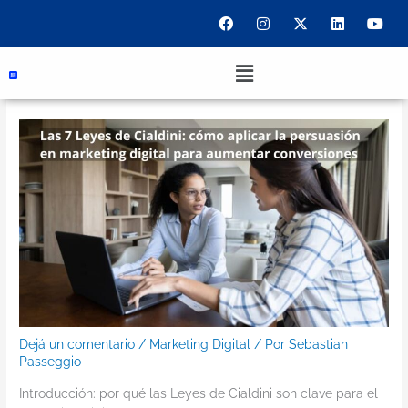
Ir
F
I
X
L
Y
a
n
-
i
o
al
c
s
t
n
u
contenido
e
t
w
k
t
Menu
b
a
i
e
u
o
g
t
d
b
o
r
t
i
e
k
a
e
n
m
r
Dejá un comentario
/
Marketing Digital
/ Por
Sebastian
Passeggio
Introducción: por qué las Leyes de Cialdini son clave para el