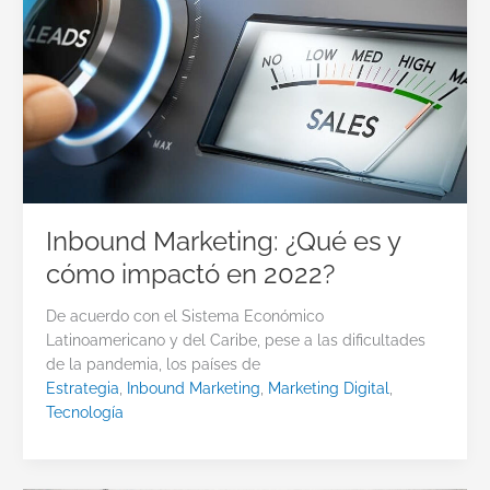
Inbound Marketing: ¿Qué es y
cómo impactó en 2022?
De acuerdo con el Sistema Económico
Latinoamericano y del Caribe, pese a las dificultades
de la pandemia, los países de
Estrategia
,
Inbound Marketing
,
Marketing Digital
,
Tecnología