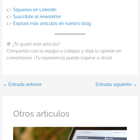
👉
Síguenos en LinkedIn
👉
Suscribite al newsletter
👉
Explorá más artículos en nuestro blog
💬 ¿Te gustó este artículo?
Compartilo con tu equipo o colegas y dejá tu opinión en
comentarios. ¡Tu experiencia puede inspirar a otros!
←
Entrada anterior
Entrada siguiente
→
Otros artículos