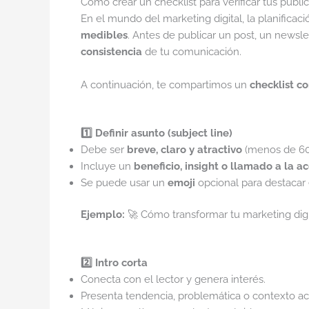
Cómo crear un checklist para verificar tus publi
En el mundo del marketing digital, la planificaci
medibles
. Antes de publicar un post, un newsl
consistencia
de tu comunicación.
A continuación, te compartimos un
checklist c
1️⃣ Definir asunto (subject line)
Debe ser
breve, claro y atractivo
(menos de 60 
Incluye un
beneficio, insight o llamado a la a
Se puede usar un
emoji
opcional para destacar 
Ejemplo:
🚀 Cómo transformar tu marketing digi
2️⃣ Intro corta
Conecta con el lector y genera interés.
Presenta tendencia, problemática o contexto ac