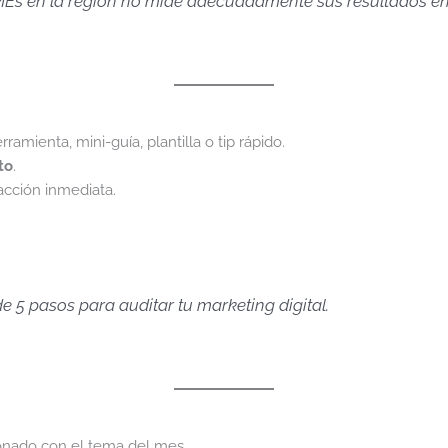
yMEs en la región no mide adecuadamente sus resultados e
erramienta, mini-guía, plantilla o tip rápido.
to
.
acción inmediata.
e 5 pasos para auditar tu marketing digital.
onado con el tema del mes.