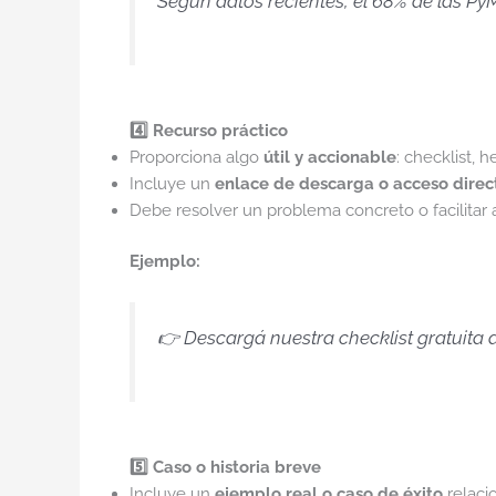
Según datos recientes, el 68% de las P
4️⃣ Recurso práctico
Proporciona algo
útil y accionable
: checklist, h
Incluye un
enlace de descarga o acceso direc
Debe resolver un problema concreto o facilitar 
Ejemplo:
👉 Descargá nuestra checklist gratuita d
5️⃣ Caso o historia breve
Incluye un
ejemplo real o caso de éxito
relaci