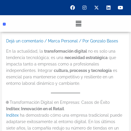
Ir
F
I
X
L
Y
a
n
-
i
o
al
c
s
t
n
u
contenido
e
t
w
k
t
Menu
b
a
i
e
u
o
g
t
d
b
o
r
t
i
e
k
a
e
n
Dejá un comentario
/
Marca Personal
/ Por
Gonzalo Bases
m
r
En la actualidad, la
transformación digital
no es solo una
tendencia tecnológica; es una
necesidad estratégica
que
impacta tanto a empresas como a profesionales
independientes. Integrar
cultura, procesos y tecnología
es
esencial para mantenerse competitivo y resiliente en un
entorno laboral dinámico y cambiante.
🌐 Transformación Digital en Empresas: Casos de Éxito
Inditex: Innovación en el Retail
Inditex
ha demostrado cómo una empresa tradicional puede
adaptarse exitosamente al entorno digital. En los últimos
siete años, la compañía redujo su número de tiendas en un