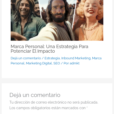
Marca Personal: Una Estrategia Para
Potenciar El Impacto
Dejá un comentario
/
Estrategia
,
Inbound Marketing
,
Marca
Personal
,
Marketing Digital
,
SEO
/ Por
admkt
Dejá un comentario
Tu dirección de correo electrónico no será publicada.
Los campos obligatorios están marcados con
*